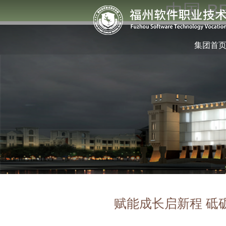
中国·B
集团首
赋能成长启新程 砥砺