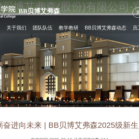
B贝博艾弗森(股份)有限公司
BB贝博艾弗森
页
关于我们
团队队伍
教学教研
BB贝博艾弗森动态
员
奋进向未来 | BB贝博艾弗森2025级