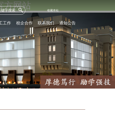
-官方网站
收藏本站
工工作
校企合作
联系我们
通知公告