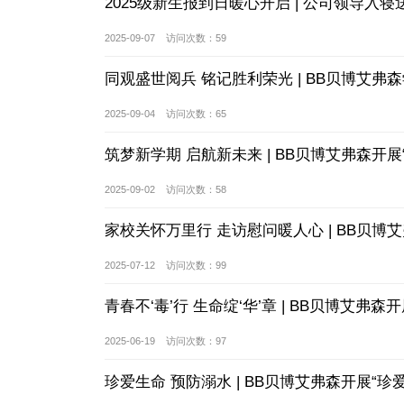
2025级新生报到日暖心开启 | 公司领导
2025-09-07 访问次数：59
同观盛世阅兵 铭记胜利荣光 | BB贝博艾
2025-09-04 访问次数：65
筑梦新学期 启航新未来 | BB贝博艾弗森开
2025-09-02 访问次数：58
家校关怀万里行 走访慰问暖人心 | BB贝博
2025-07-12 访问次数：99
青春不‘毒’行 生命绽‘华’章 | BB贝博艾弗
2025-06-19 访问次数：97
珍爱生命 预防溺水 | BB贝博艾弗森开展“