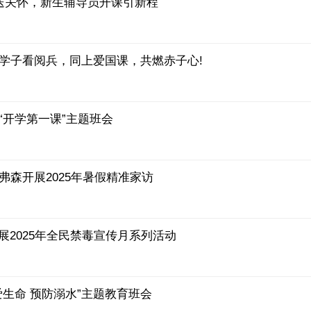
入寝送关怀，新生辅导员开课引新程
弗森学子看阅兵，同上爱国课，共燃赤子心!
展“开学第一课”主题班会
艾弗森开展2025年暑假精准家访
森开展2025年全民禁毒宣传月系列活动
珍爱生命 预防溺水”主题教育班会